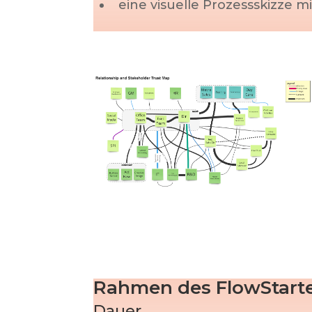
eine visuelle Prozessskizze 
Rahmen des FlowStart
Dauer