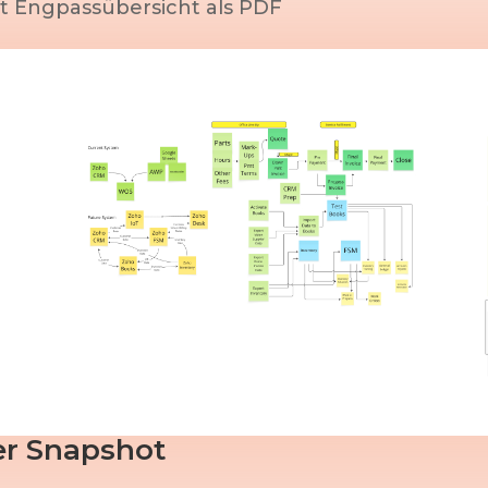
mit Engpassübersicht als PDF
er Snapshot