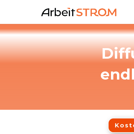
Dif
endl
Kost