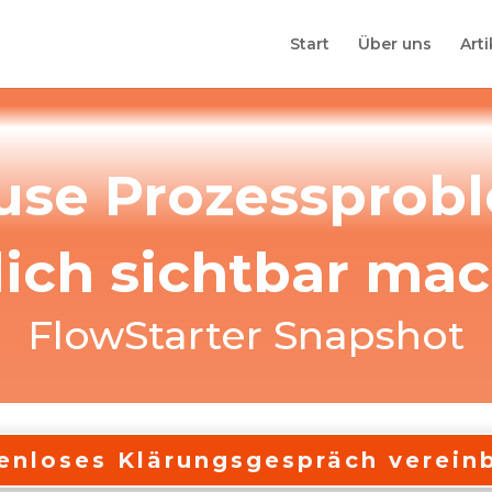
Start
Über uns
Arti
fuse Prozessprob
ich sichtbar ma
FlowStarter Snapshot
enloses Klärungsgespräch verein