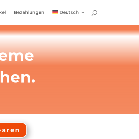
kel
Bezahlungen
Deutsch
leme
chen.
baren